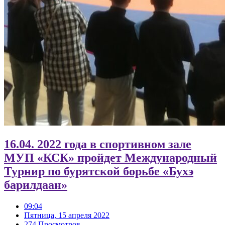
16.04. 2022 года в спортивном зале
МУП «КСК» пройдет Международный
Турнир по бурятской борьбе «Бухэ
барилдаан»
09:04
Пятница, 15 апреля 2022
274 Просмотров