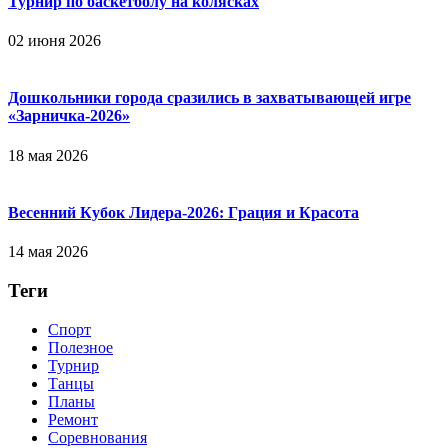
Турнир по баскетболу на колясках
02 июня 2026
Дошкольники города сразились в захватывающей игре
«Зарничка‑2026»
18 мая 2026
Весенний Кубок Лидера-2026: Гpaция и Кpacoтa
14 мая 2026
Теги
Спорт
Полезное
Турнир
Танцы
Планы
Ремонт
Соревнования