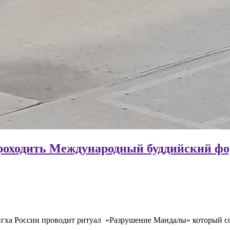
ет проходить Международный буддийский 
гха России проводит ритуал «Разрушение Мандалы» который сос