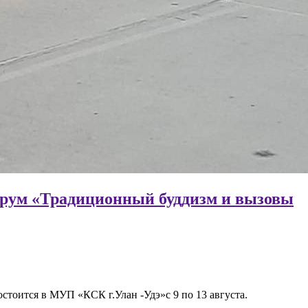
форум «Традиционный буддизм и вызовы
тоится в МУП «КСК г.Улан -Удэ»с 9 по 13 августа.