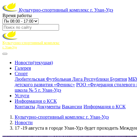
Культурно-спортивный комплекс г. Улан-Удэ
Время работы
Культурно-спортивный комплекс
г. Улан-Удэ
Новости
(текущая)
Галерея
Спорт
Любительская Футбольная Лига Республики Бурятия
МБУ
детского развития «Феникс»
РОО «Федерация стилевого 
школа № 5 г. Улан-Удэ
Услуги
Информация о КСК
Контакты
Документы
Вакансии
Информация о КСК
Культурно-спортивный комплекс г. Улан-Удэ
Новости
17 -19 августа в городе Улан-Удэ будет проходить Меж