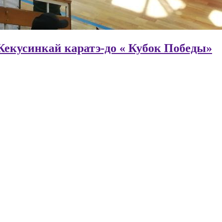
Кекусинкай каратэ-до « Кубок Победы»