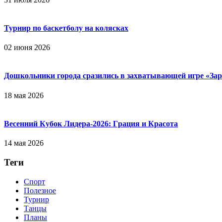
Турнир по баскетболу на колясках
02 июня 2026
Дошкольники города сразились в захватывающей игре «Зар
18 мая 2026
Весенний Кубок Лидера-2026: Гpaция и Кpacoтa
14 мая 2026
Теги
Спорт
Полезное
Турнир
Танцы
Планы