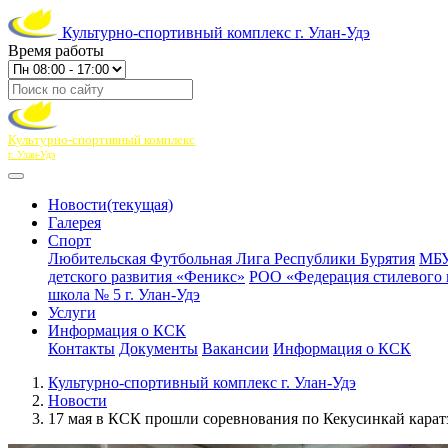
Культурно-спортивный комплекс г. Улан-Удэ
Время работы
Культурно-спортивный комплекс
г. Улан-Удэ
Новости
(текущая)
Галерея
Спорт
Любительская Футбольная Лига Республики Бурятия
МБУ
детского развития «Феникс»
РОО «Федерация стилевого 
школа № 5 г. Улан-Удэ
Услуги
Информация о КСК
Контакты
Документы
Вакансии
Информация о КСК
Культурно-спортивный комплекс г. Улан-Удэ
Новости
17 мая в КСК прошли соревнования по Кекусинкай карат