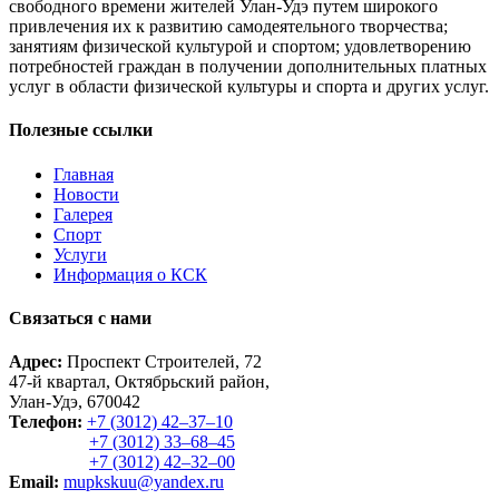
свободного времени жителей Улан-Удэ путем широкого
привлечения их к развитию самодеятельного творчества;
занятиям физической культурой и спортом; удовлетворению
потребностей граждан в получении дополнительных платных
услуг в области физической культуры и спорта и других услуг.
Полезные ссылки
Главная
Новости
Галерея
Спорт
Услуги
Информация о КСК
Связаться с нами
Адрес:
Проспект Строителей, 72
47-й квартал, Октябрьский район,
Улан-Удэ, 670042
Телефон:
+7 (3012) 42‒37‒10
+7 (3012) 33‒68‒45
+7 (3012) 42‒32‒00
Email:
mupkskuu@yandex.ru