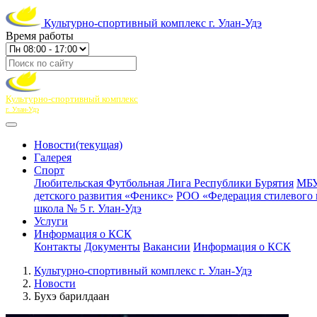
Культурно-спортивный комплекс г. Улан-Удэ
Время работы
Культурно-спортивный комплекс
г. Улан-Удэ
Новости
(текущая)
Галерея
Спорт
Любительская Футбольная Лига Республики Бурятия
МБУ
детского развития «Феникс»
РОО «Федерация стилевого 
школа № 5 г. Улан-Удэ
Услуги
Информация о КСК
Контакты
Документы
Вакансии
Информация о КСК
Культурно-спортивный комплекс г. Улан-Удэ
Новости
Бухэ барилдаан