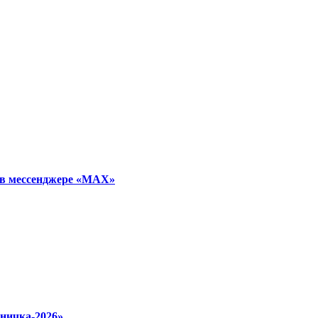
 в мессенджере «МАХ»
ничка‑2026»