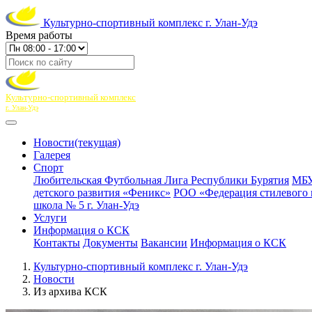
Культурно-спортивный комплекс г. Улан-Удэ
Время работы
Культурно-спортивный комплекс
г. Улан-Удэ
Новости
(текущая)
Галерея
Спорт
Любительская Футбольная Лига Республики Бурятия
МБУ
детского развития «Феникс»
РОО «Федерация стилевого 
школа № 5 г. Улан-Удэ
Услуги
Информация о КСК
Контакты
Документы
Вакансии
Информация о КСК
Культурно-спортивный комплекс г. Улан-Удэ
Новости
Из архива КСК