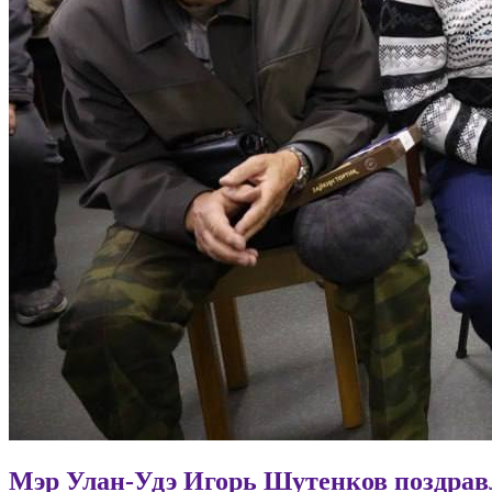
Мэр Улан-Удэ Игорь Шутенков поздра