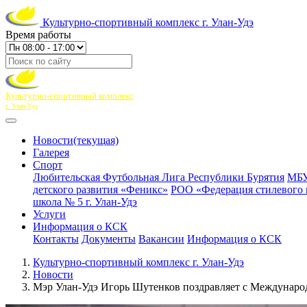
Культурно-спортивный комплекс г. Улан-Удэ
Время работы
Культурно-спортивный комплекс
г. Улан-Удэ
Новости
(текущая)
Галерея
Спорт
Любительская Футбольная Лига Республики Бурятия
МБУ
детского развития «Феникс»
РОО «Федерация стилевого 
школа № 5 г. Улан-Удэ
Услуги
Информация о КСК
Контакты
Документы
Вакансии
Информация о КСК
Культурно-спортивный комплекс г. Улан-Удэ
Новости
Мэр Улан-Удэ Игорь Шутенков поздравляет с Междунар