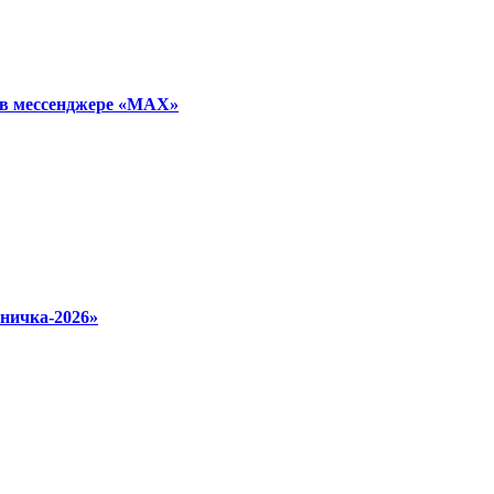
 в мессенджере «МАХ»
ничка‑2026»