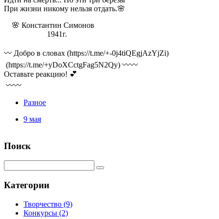
При жизни никому нельзя отдать.🌸
🌸 Константин Симонов
1941г.
〰️ Добро в словах (https://t.me/+-0j4tiQEgjAzYjZi)
(https://t.me/+yDoXCctgFag5N2Qy) 〰️〰️
Оставьте реакцию! 💕
〰️〰️
Разное
9 мая
Поиск
Категории
Творчество
(9)
Конкурсы
(2)