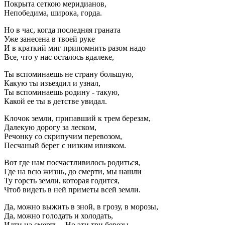
Покрыта сеткою меридианов,
Непобедима, широка, горда.
Но в час, когда последняя граната
Уже занесена в твоей руке
И в краткий миг припомнить разом надо
Все, что у нас осталось вдалеке,
Ты вспоминаешь не страну большую,
Какую ты изъездил и узнал,
Ты вспоминаешь родину - такую,
Какой ее ты в детстве увидал.
Клочок земли, припавший к трем березам,
Далекую дорогу за леском,
Речонку со скрипучим перевозом,
Песчаный берег с низким ивняком.
Вот где нам посчастливилось родиться,
Где на всю жизнь, до смерти, мы нашли
Ту горсть земли, которая годится,
Чтоб видеть в ней приметы всей земли.
Да, можно выжить в зной, в грозу, в морозы,
Да, можно голодать и холодать,
Идти на смерть... Но эти три березы