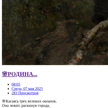
🌸РОДИНА...
08:05
Среда, 07 мая 2025
283 Просмотров
🌸Касаясь трех великих океанов,
Она лежит, раскинув города,