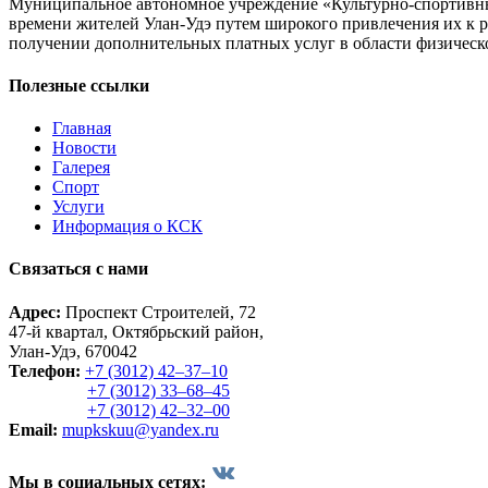
Муниципальное автономное учреждение «Культурно-спортивный
времени жителей Улан-Удэ путем широкого привлечения их к р
получении дополнительных платных услуг в области физической
Полезные ссылки
Главная
Новости
Галерея
Спорт
Услуги
Информация о КСК
Связаться с нами
Адрес:
Проспект Строителей, 72
47-й квартал, Октябрьский район,
Улан-Удэ, 670042
Телефон:
+7 (3012) 42‒37‒10
+7 (3012) 33‒68‒45
+7 (3012) 42‒32‒00
Email:
mupkskuu@yandex.ru
Мы в социальных сетях: