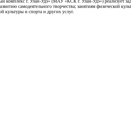
 комплекс г. Улан-Удэ» (МАУ «КСК г. Улан-Удэ») реализует з
азвитию самодеятельного творчества; занятиям физической куль
 культуры и спорта и других услуг.