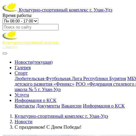
Культурно-спортивный комплекс г. Улан-Удэ
Время работы
Культурно-спортивный комплекс
г. Улан-Удэ
Новости
(текущая)
Галерея
Спорт
Любительская Футбольная Лига Республики Бурятия
МБУ
детского развития «Феникс»
РОО «Федерация стилевого 
школа № 5 г. Улан-Удэ
Услуги
Информация о КСК
Контакты
Документы
Вакансии
Информация о КСК
Культурно-спортивный комплекс г. Улан-Удэ
Новости
С праздником! С Днем Победы!