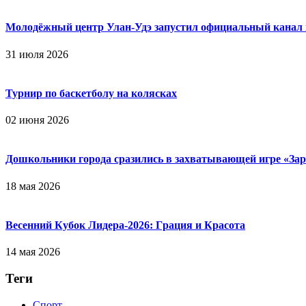
Молодёжный центр Улан-Удэ запустил официальный канал
31 июля 2026
Турнир по баскетболу на колясках
02 июня 2026
Дошкольники города сразились в захватывающей игре «Зар
18 мая 2026
Весенний Кубок Лидера-2026: Гpaция и Кpacoтa
14 мая 2026
Теги
Спорт