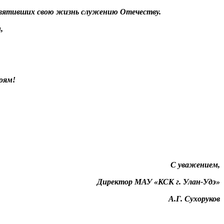
освятивших свою жизнь служению Отечеству.
,
оям!
С уважением,
Директор МАУ «КСК г. Улан-Удэ»
А.Г. Сухоруков