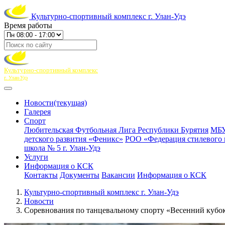
Культурно-спортивный комплекс г. Улан-Удэ
Время работы
Культурно-спортивный комплекс
г. Улан-Удэ
Новости
(текущая)
Галерея
Спорт
Любительская Футбольная Лига Республики Бурятия
МБУ
детского развития «Феникс»
РОО «Федерация стилевого 
школа № 5 г. Улан-Удэ
Услуги
Информация о КСК
Контакты
Документы
Вакансии
Информация о КСК
Культурно-спортивный комплекс г. Улан-Удэ
Новости
Соревнования по танцевальному спорту «Весенний кубо