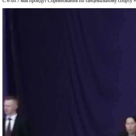
С 6 по 7 мая пройдут Соревнования по танцевальному спорту 