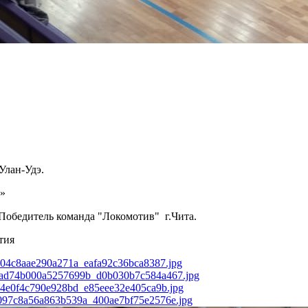
.
Улан-Удэ.
а»
 Победитель команда "Локомотив" г.Чита.
тия