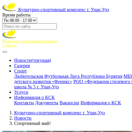
Культурно-спортивный комплекс г. Улан-Удэ
Время работы
Культурно-спортивный комплекс
г. Улан-Удэ
Новости
(текущая)
Галерея
Спорт
Любительская Футбольная Лига Республики Бурятия
МБУ
детского развития «Феникс»
РОО «Федерация стилевого 
школа № 5 г. Улан-Удэ
Услуги
Информация о КСК
Контакты
Документы
Вакансии
Информация о КСК
Культурно-спортивный комплекс г. Улан-Удэ
Новости
Спортивный май!