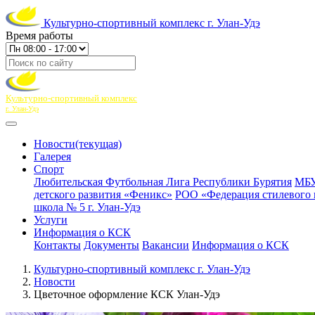
Культурно-спортивный комплекс г. Улан-Удэ
Время работы
Культурно-спортивный комплекс
г. Улан-Удэ
Новости
(текущая)
Галерея
Спорт
Любительская Футбольная Лига Республики Бурятия
МБУ
детского развития «Феникс»
РОО «Федерация стилевого 
школа № 5 г. Улан-Удэ
Услуги
Информация о КСК
Контакты
Документы
Вакансии
Информация о КСК
Культурно-спортивный комплекс г. Улан-Удэ
Новости
Цветочное оформление КСК Улан-Удэ