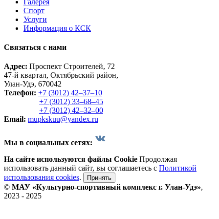
Галерея
Спорт
Услуги
Информация о КСК
Связаться с нами
Адрес:
Проспект Строителей, 72
47-й квартал, Октябрьский район,
Улан-Удэ, 670042
Телефон:
+7 (3012) 42‒37‒10
+7 (3012) 33‒68‒45
+7 (3012) 42‒32‒00
Email:
mupkskuu@yandex.ru
Мы в социальных сетях:
На сайте используются файлы Cookie
Продолжая
использовать данный сайт, вы соглашаетесь с
Политикой
использования cookies
.
Принять
©
МАУ «Культурно-спортивный комплекс г. Улан-Удэ»
,
2023 - 2025