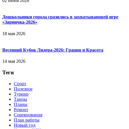
02 июня 2026
Дошкольники города сразились в захватывающей игре
«Зарничка‑2026»
18 мая 2026
Весенний Кубок Лидера-2026: Гpaция и Кpacoтa
14 мая 2026
Теги
Спорт
Полезное
Турнир
Танцы
Планы
Ремонт
Соревнования
План работы
Новый год