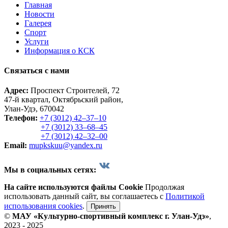
Главная
Новости
Галерея
Спорт
Услуги
Информация о КСК
Связаться с нами
Адрес:
Проспект Строителей, 72
47-й квартал, Октябрьский район,
Улан-Удэ, 670042
Телефон:
+7 (3012) 42‒37‒10
+7 (3012) 33‒68‒45
+7 (3012) 42‒32‒00
Email:
mupkskuu@yandex.ru
Мы в социальных сетях:
На сайте используются файлы Cookie
Продолжая
использовать данный сайт, вы соглашаетесь с
Политикой
использования cookies
.
Принять
©
МАУ «Культурно-спортивный комплекс г. Улан-Удэ»
,
2023 - 2025