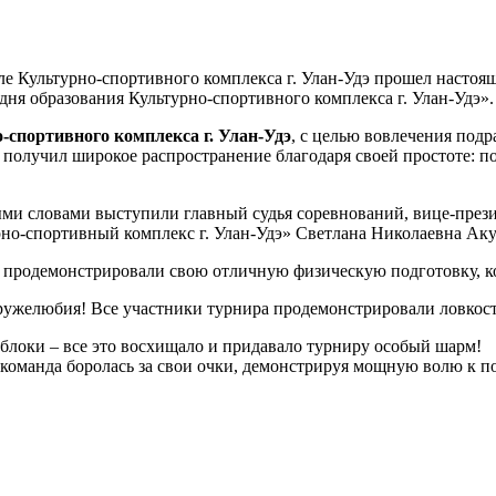
ле Культурно-спортивного комплекса г. Улан-Удэ прошел насто
 дня образования Культурно-спортивного комплекса г. Улан-Удэ
спортивного комплекса г. Улан-Удэ
, с целью вовлечения под
олучил широкое распространение благодаря своей простоте: по
ыми словами выступили главный судья соревнований, вице-пре
но-спортивный комплекс г. Улан-Удэ» Светлана Николаевна Аку
дэ продемонстрировали свою отличную физическую подготовку, 
желюбия! Все участники турнира продемонстрировали ловкост
блоки – все это восхищало и придавало турниру особый шарм!
команда боролась за свои очки, демонстрируя мощную волю к п