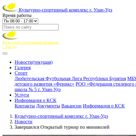
Культурно-спортивный комплекс г. Улан-Удэ
Время работы
Культурно-спортивный комплекс
г. Улан-Удэ
Новости
(текущая)
Галерея
Спорт
Любительская Футбольная Лига Республики Бурятия
МБУ
детского развития «Феникс»
РОО «Федерация стилевого 
школа № 5 г. Улан-Удэ
Услуги
Информация о КСК
Контакты
Документы
Вакансии
Информация о КСК
Культурно-спортивный комплекс г. Улан-Удэ
Новости
Завершился Открытый турнир по миниволей